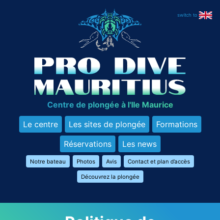
Skip
to
content
Centre de plongée à l'Ile Maurice
Le centre
Les sites de plongée
Formations
Réservations
Les news
Notre bateau
Photos
Avis
Contact et plan d’accès
Découvrez la plongée